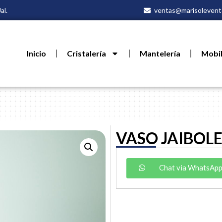
al.
ventas@marisolevent
Inicio
Cristalería
Mantelería
Mobil
VASO JAIBOL
Chat via WhatsAp