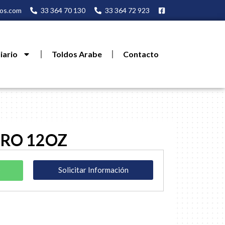
os.com
33 364 70 130
33 364 72 923
iario
Toldos Arabe
Contacto
ERO 12OZ
p
Solicitar Información